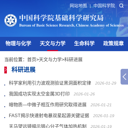
网站地图
中国科学院
|
物理与化学
天文与力学
生命科学
政策规章
当前位置：
首页
>
天文与力学
>
科研进展
科研进展
科学家利用引力波观测验证黑洞面积定律
2026-01-29
我国成功实现太空金属3D打印
2026-01-26
暗物质—中微子相互作用研究取得进展
2026-01-21
FAST揭示快速射电暴双星起源关键证据
2026-01-19
天马望远镜揭示银心分子气体加热机制
2026-01-19